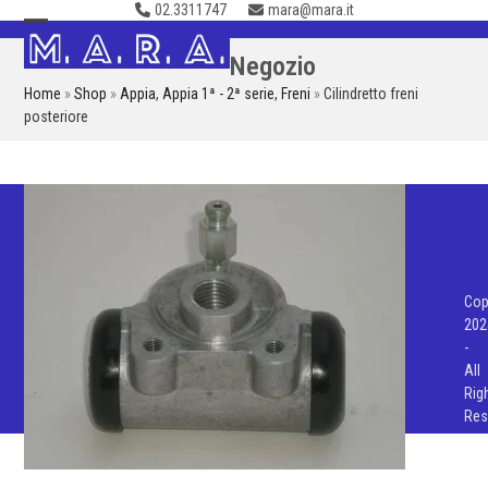
02.3311747
mara@mara.it
Skip
to
Open
Close
Negozio
content
mobile
mobile
Home
»
Shop
»
Appia
,
Appia 1ª - 2ª serie
,
Freni
»
Cilindretto freni
menu
menu
posteriore
Cop
202
-
All
Rig
Res