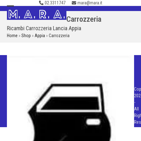
02.3311747
mara@mara.it
Skip
to
Open
Close
Carrozzeria
content
mobile
mobile
Ricambi Carrozzeria Lancia Appia
menu
menu
Home
»
Shop
»
Appia
»
Carrozzeria
Cop
202
-
All
Rig
Res