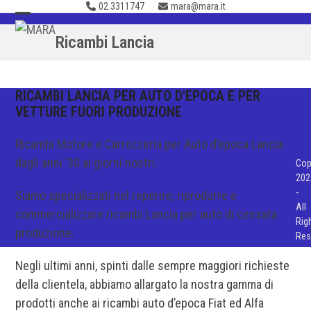
02.3311747
mara@mara.it
Skip
to
Open
Close
Ricambi Lancia
content
mobile
mobile
menu
menu
RICAMBI LANCIA PER AUTO D'EPOCA E PER
VETTURE FUORI PRODUZIONE
Ricambi Motore e Carrozzeria per Auto d’epoca Lancia
dagli anni ’30 ai giorni nostri.
Cop
202
-
Siamo specializzati nel reperire, riprodurre e
All
commercializzare ricambi Lancia per auto di cessata
Rig
produzione.
Res
Negli ultimi anni, spinti dalle sempre maggiori richieste
della clientela, abbiamo allargato la nostra gamma di
prodotti anche ai ricambi auto d’epoca Fiat ed Alfa