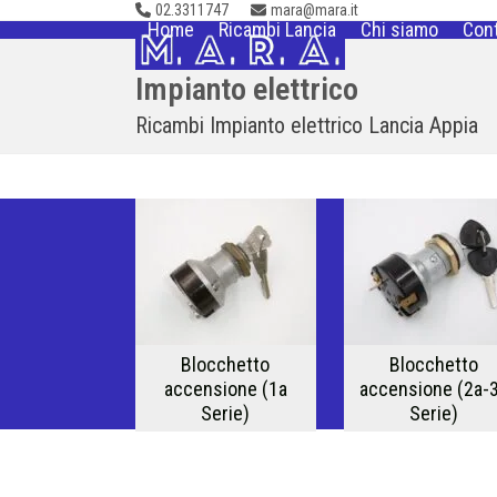
02.3311747
mara@mara.it
Skip
Home
Ricambi Lancia
Chi siamo
Cont
to
content
Impianto elettrico
Ricambi Impianto elettrico Lancia Appia
Blocchetto
Blocchetto
accensione (1a
accensione (2a-
Serie)
Serie)