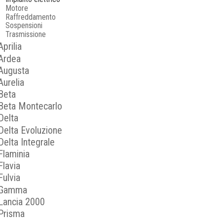
Motore
Raffreddamento
Sospensioni
Trasmissione
Aprilia
Ardea
Augusta
Aurelia
Beta
Beta Montecarlo
Delta
Delta Evoluzione
Delta Integrale
Flaminia
Flavia
Fulvia
Gamma
Lancia 2000
Prisma