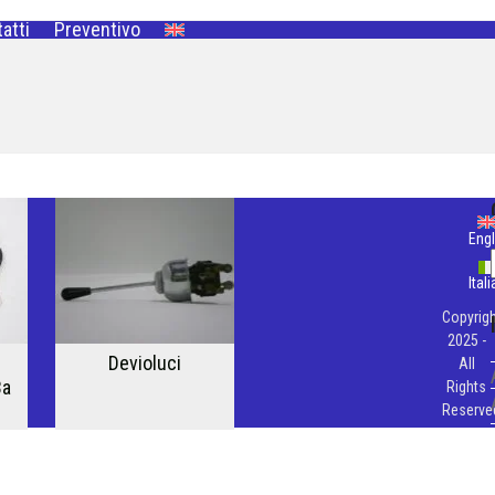
atti
Preventivo
Engl
Ital
Copyrigh
2025 -
Devioluci
All
3a
Rights
Reserve