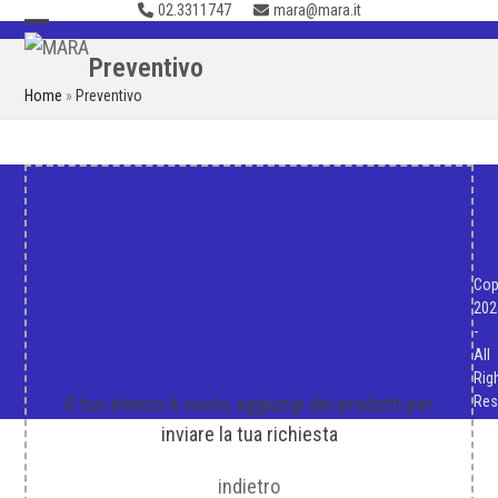
02.3311747
mara@mara.it
Skip
to
Open
Close
Preventivo
content
mobile
mobile
Home
»
Preventivo
menu
menu
Cop
202
-
All
Rig
Il tuo elenco è vuoto, aggiungi dei prodotti per
Res
inviare la tua richiesta
indietro