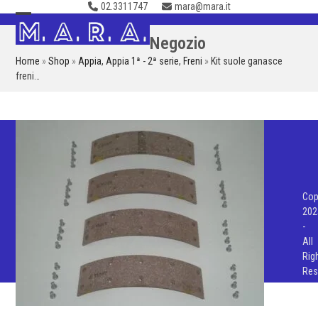
02.3311747
mara@mara.it
Skip
to
Open
Close
Negozio
content
mobile
mobile
Home
»
Shop
»
Appia
,
Appia 1ª - 2ª serie
,
Freni
»
Kit suole ganasce
menu
menu
freni…
Cop
202
-
All
Rig
Res