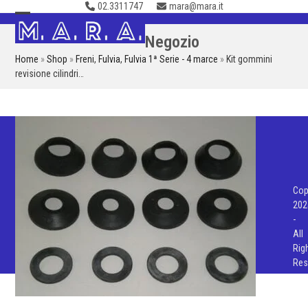
02.3311747
mara@mara.it
Skip
to
Open
Close
Negozio
content
mobile
mobile
Home
»
Shop
»
Freni
,
Fulvia
,
Fulvia 1ª Serie - 4 marce
»
Kit gommini
menu
menu
revisione cilindri…
Cop
202
-
All
Rig
Res