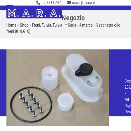
02.3311747
mara@mara.it
Skip
to
Open
Close
Negozio
content
mobile
mobile
Home
»
Shop
»
Freni
,
Fulvia
,
Fulvia 1ª Serie - 4 marce
»
Vaschetta olio
menu
menu
freni (818.610)
Cop
202
-
All
Rig
Res