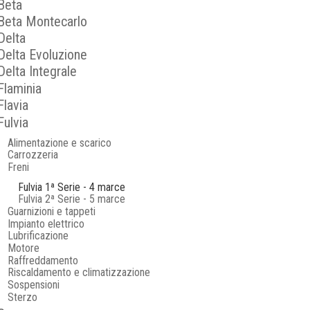
Beta
Beta Montecarlo
Delta
Delta Evoluzione
Delta Integrale
Flaminia
Flavia
Fulvia
Alimentazione e scarico
Carrozzeria
Freni
Fulvia 1ª Serie - 4 marce
Fulvia 2ª Serie - 5 marce
Guarnizioni e tappeti
Impianto elettrico
Lubrificazione
Motore
Raffreddamento
Riscaldamento e climatizzazione
Sospensioni
Sterzo