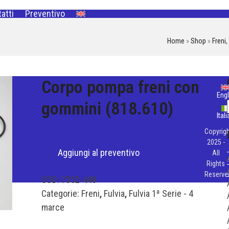
atti
Preventivo
Home
»
Shop
»
Freni
,
Corpo pompa freni con
Engl
gommini (818.610)
Ital
Copyrigh
2025 -
Aggiungi al preventivo
All
Rights
Reserve
COD:
7352-448
Categorie:
Freni
,
Fulvia
,
Fulvia 1ª Serie - 4
marce