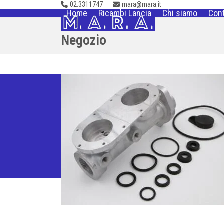
02.3311747
mara@mara.it
Skip
Home
Ricambi Lancia
Chi siamo
Cont
to
content
Negozio