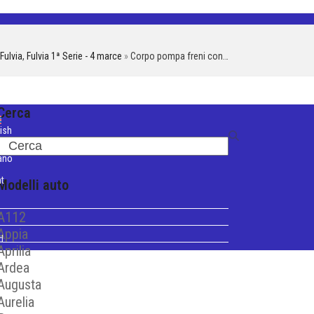
Fulvia
,
Fulvia 1ª Serie - 4 marce
»
Corpo pompa freni con…
Cerca
ish
Search
iano
t
Modelli auto
A112
Appia
d
Aprilia
Ardea
Augusta
Aurelia