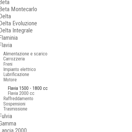
Beta
Beta Montecarlo
Delta
Delta Evoluzione
Delta Integrale
Flaminia
Flavia
Alimentazione e scarico
Carrozzeria
Freni
Impianto elettrico
Lubrificazione
Motore
Flavia 1500 - 1800 cc
Flavia 2000 cc
Raffreddamento
Sospensioni
Trasmissione
Fulvia
Gamma
Lancia 2000