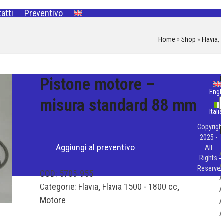
atti
Preventivo
Home
»
Shop
»
Flavia
,
Pistone motore –
Engl
misura standard 88 mm
Ital
Copyrigh
2025 -
Aggiungi al preventivo
All
Rights
Reserve
COD:
5705-955
Categorie:
Flavia
,
Flavia 1500 - 1800 cc
,
Motore