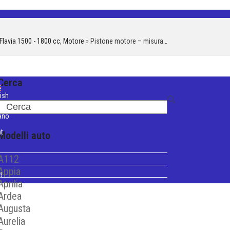
Flavia 1500 - 1800 cc
,
Motore
»
Pistone motore – misura…
Cerca
ish
Search
iano
t
Modelli auto
A112
Appia
d
Aprilia
Ardea
Augusta
Aurelia