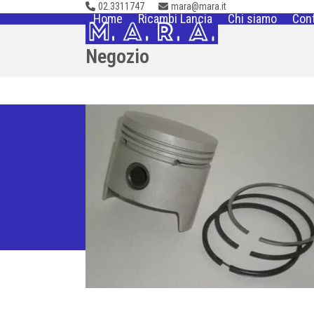
02.3311747
mara@mara.it
Skip
Home
Ricambi Lancia
Chi siamo
Cont
to
content
Negozio