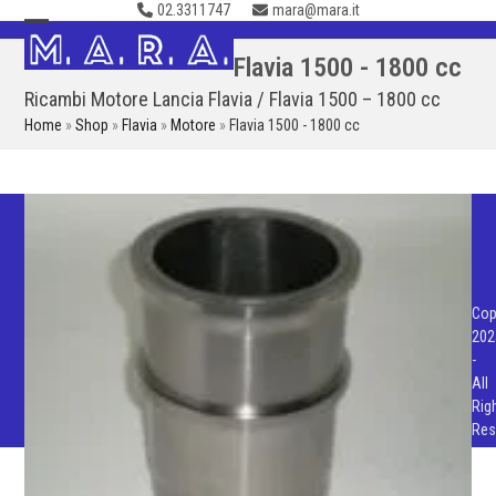
02.3311747
mara@mara.it
Skip
to
Open
Close
Flavia 1500 - 1800 cc
content
mobile
mobile
Ricambi Motore Lancia Flavia / Flavia 1500 – 1800 cc
menu
menu
Home
»
Shop
»
Flavia
»
Motore
»
Flavia 1500 - 1800 cc
Cop
202
-
All
Rig
Res