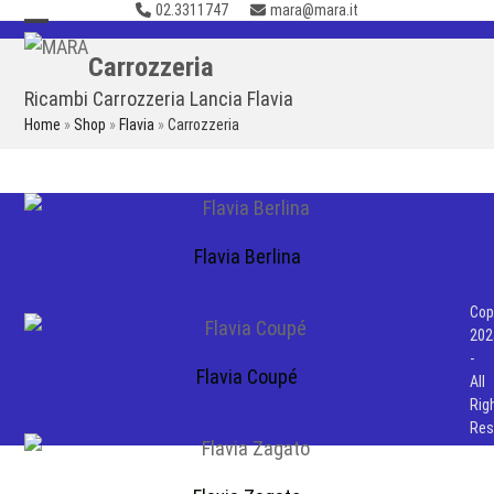
02.3311747
mara@mara.it
Skip
to
Open
Close
Carrozzeria
content
mobile
mobile
Ricambi Carrozzeria Lancia Flavia
menu
menu
Home
»
Shop
»
Flavia
»
Carrozzeria
Flavia Berlina
Cop
202
-
Flavia Coupé
All
Rig
Res