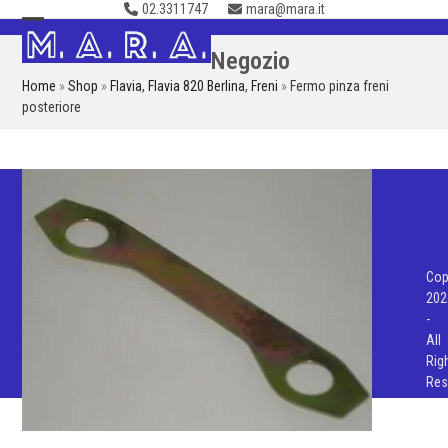
02.3311747
mara@mara.it
Skip
to
Open
Close
Negozio
content
mobile
mobile
Home
»
Shop
»
Flavia
,
Flavia 820 Berlina
,
Freni
»
Fermo pinza freni
menu
menu
posteriore
Cop
202
-
All
Rig
Res