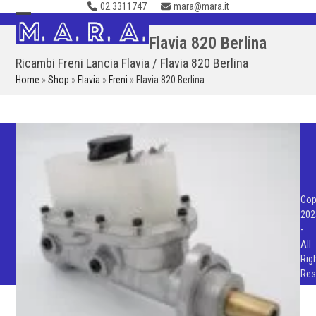
02.3311747
mara@mara.it
Skip
to
Open
Close
Flavia 820 Berlina
content
mobile
mobile
Ricambi Freni Lancia Flavia / Flavia 820 Berlina
menu
menu
Home
»
Shop
»
Flavia
»
Freni
»
Flavia 820 Berlina
Cop
202
-
All
Rig
Res