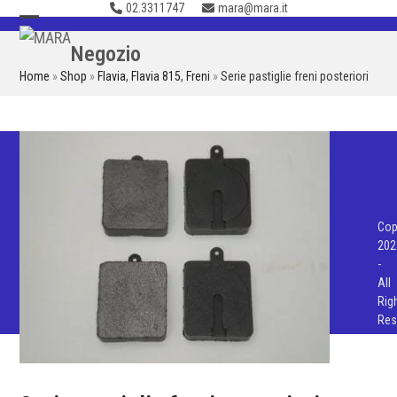
02.3311747
mara@mara.it
Skip
to
Open
Close
Negozio
content
mobile
mobile
Home
»
Shop
»
Flavia
,
Flavia 815
,
Freni
»
Serie pastiglie freni posteriori
menu
menu
Cop
202
-
All
Rig
Res