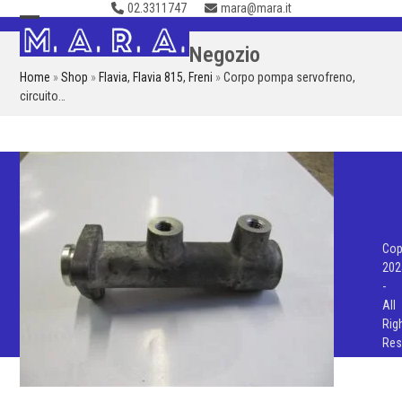
02.3311747
mara@mara.it
Skip
to
Open
Close
Negozio
content
mobile
mobile
Home
»
Shop
»
Flavia
,
Flavia 815
,
Freni
»
Corpo pompa servofreno,
menu
menu
circuito…
Cop
202
-
All
Rig
Res