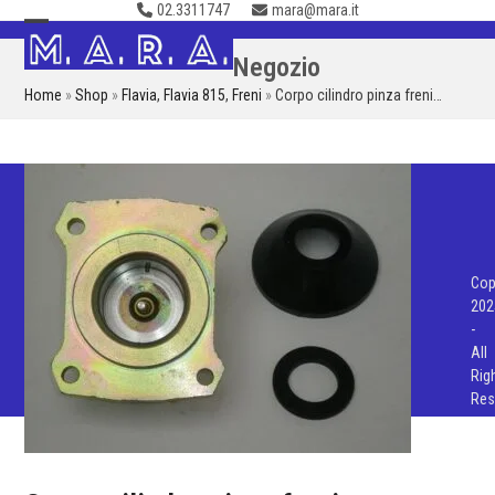
02.3311747
mara@mara.it
Skip
to
Open
Close
Negozio
content
mobile
mobile
Home
»
Shop
»
Flavia
,
Flavia 815
,
Freni
»
Corpo cilindro pinza freni…
menu
menu
Cop
202
-
All
Rig
Res