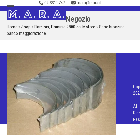
02.3311747
mara@mara.it
Skip
to
Open
Close
Negozio
content
mobile
mobile
Home
»
Shop
»
Flaminia
,
Flaminia 2800 cc
,
Motore
»
Serie bronzine
menu
menu
banco maggiorazione…
Cop
202
-
All
Rig
Res