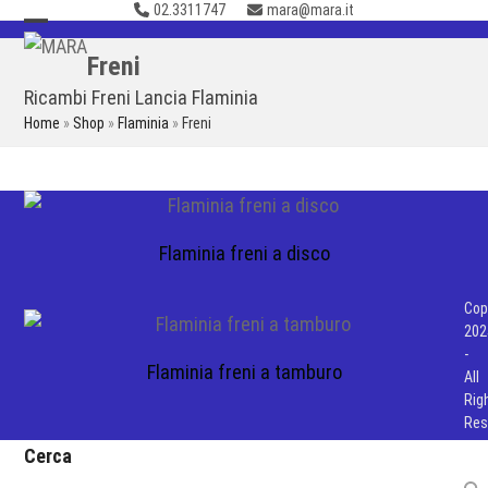
02.3311747
mara@mara.it
Skip
to
Open
Close
Freni
content
mobile
mobile
Ricambi Freni Lancia Flaminia
menu
menu
Home
»
Shop
»
Flaminia
»
Freni
Flaminia freni a disco
Cop
202
-
Flaminia freni a tamburo
All
Rig
Res
Cerca