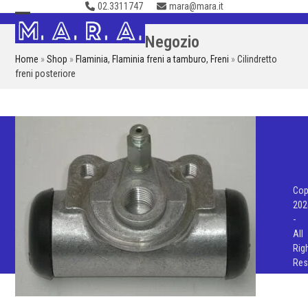
02.3311747
mara@mara.it
Skip
to
Open
Close
Negozio
content
mobile
mobile
Home
»
Shop
»
Flaminia
,
Flaminia freni a tamburo
,
Freni
»
Cilindretto
menu
menu
freni posteriore
Cop
202
-
All
Rig
Res