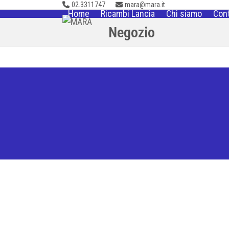
02.3311747
mara@mara.it
Skip
Home
Ricambi Lancia
Chi siamo
Cont
to
Negozio
content