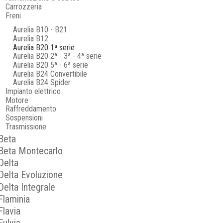
Carrozzeria
Freni
Aurelia B10 - B21
Aurelia B12
Aurelia B20 1ª serie
Aurelia B20 2ª - 3ª - 4ª serie
Aurelia B20 5ª - 6ª serie
Aurelia B24 Convertibile
Aurelia B24 Spider
Impianto elettrico
Motore
Raffreddamento
Sospensioni
Trasmissione
Beta
Beta Montecarlo
Delta
Delta Evoluzione
Delta Integrale
Flaminia
Flavia