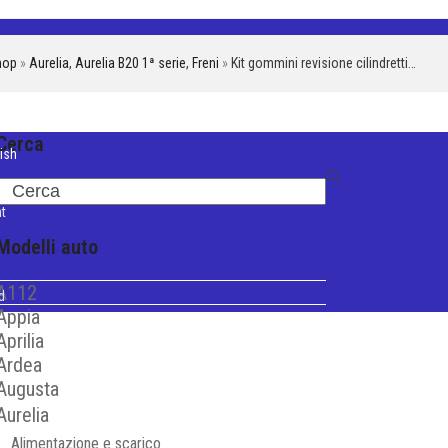
hop
»
Aurelia
,
Aurelia B20 1ª serie
,
Freni
»
Kit gommini revisione cilindretti…
Cerca
ish
iano
Search
t
Modelli auto
A112
d
Appia
Aprilia
Ardea
Augusta
Aurelia
Alimentazione e scarico