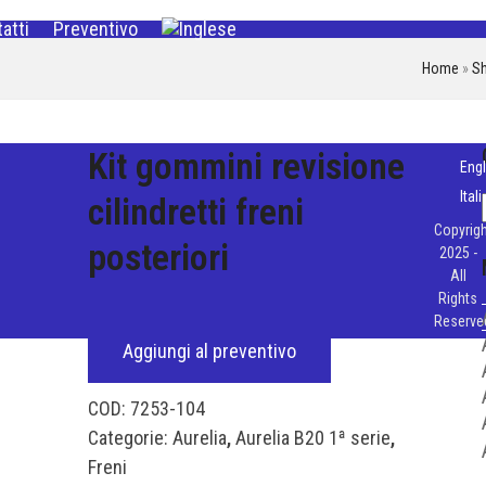
atti
Preventivo
Home
»
S
Kit gommini revisione
Engl
Ital
cilindretti freni
Copyrigh
posteriori
2025 -
All
Rights
Reserve
Aggiungi al preventivo
COD:
7253-104
Categorie:
Aurelia
,
Aurelia B20 1ª serie
,
Freni