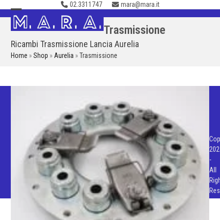
02.3311747
mara@mara.it
Skip
to
Open
Close
Trasmissione
content
mobile
mobile
Ricambi Trasmissione Lancia Aurelia
menu
menu
Home
»
Shop
»
Aurelia
»
Trasmissione
Cop
202
-
All
Rig
Res