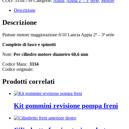
COD:
3334-739
Categorie:
Appia
,
Appia 2ª - 3ª serie
,
Motore
Descrizione
Descrizione
Pistone motore maggiorazione 6/10 Lancia Appia 2ª – 3ª serie
Completo di fasce e spinotti
Note:
Per cilindro motore diametro 68,6 mm
Codice Mara:
3334
Codice originale:
Prodotti correlati
Kit gommini revisione pompa freni