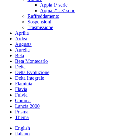
Appia 1ª serie
Appia 2ª - 3ª serie
Raffreddamento
Sospensioni
Trasmissione
Aprilia
Ardea
Augusta
Aurelia
Beta
Beta Montecarlo
Delta
Delta Evoluzione
Delta Integrale
Flaminia
Flavia
Fulvia
Gamma
Lancia 2000
Prisma
Thema
English
Italiano