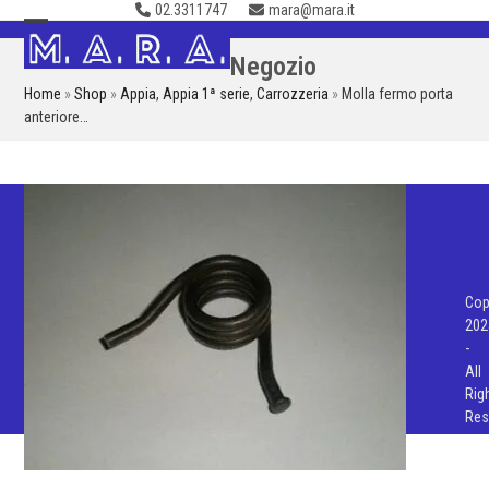
02.3311747
mara@mara.it
Skip
to
Open
Close
Negozio
content
mobile
mobile
Home
»
Shop
»
Appia
,
Appia 1ª serie
,
Carrozzeria
»
Molla fermo porta
menu
menu
anteriore…
Cop
202
-
All
Rig
Res