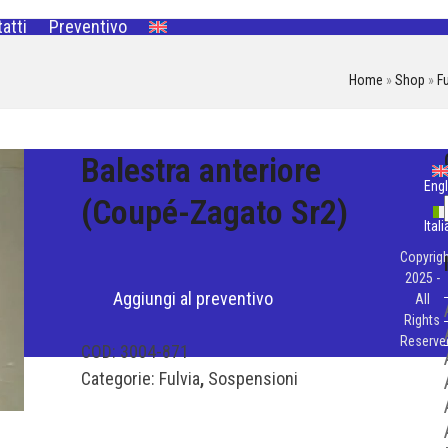
atti
Preventivo
Home
»
Shop
»
Fu
Balestra anteriore
Engl
(Coupé-Zagato Sr2)
Ital
Copyrigh
2025 -
Aggiungi al preventivo
All
Rights
Reserve
COD:
3004-871
Categorie:
Fulvia
,
Sospensioni