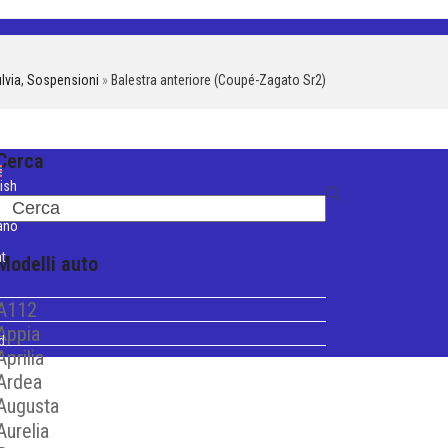
lvia
,
Sospensioni
»
Balestra anteriore (Coupé-Zagato Sr2)
Cerca
ish
Search
iano
t
Modelli auto
A112
Appia
d
Aprilia
Ardea
Augusta
Aurelia