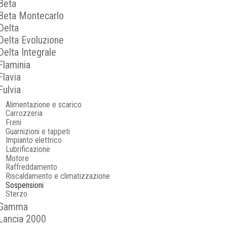
Beta
Beta Montecarlo
Delta
Delta Evoluzione
Delta Integrale
Flaminia
Flavia
Fulvia
Alimentazione e scarico
Carrozzeria
Freni
Guarnizioni e tappeti
Impianto elettrico
Lubrificazione
Motore
Raffreddamento
Riscaldamento e climatizzazione
Sospensioni
Sterzo
Gamma
Lancia 2000