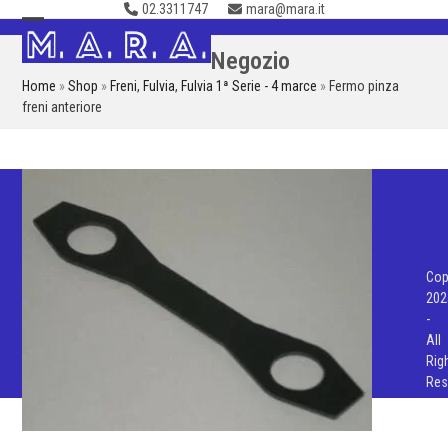
02.3311747
mara@mara.it
Skip
to
Open
Close
Negozio
content
mobile
mobile
Home
»
Shop
»
Freni
,
Fulvia
,
Fulvia 1ª Serie - 4 marce
»
Fermo pinza
menu
menu
freni anteriore
Cop
202
-
All
Rig
Res