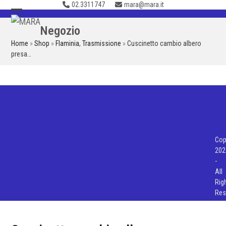
02.3311747
mara@mara.it
Skip
to
Open
Close
Negozio
content
mobile
mobile
Home
»
Shop
»
Flaminia
,
Trasmissione
»
Cuscinetto cambio albero
menu
menu
presa…
Cop
202
-
All
Rig
Res