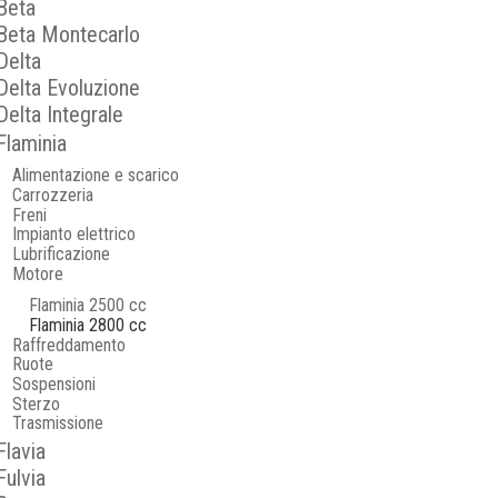
Beta
Beta Montecarlo
Delta
Delta Evoluzione
Delta Integrale
Flaminia
Alimentazione e scarico
Carrozzeria
Freni
Impianto elettrico
Lubrificazione
Motore
Flaminia 2500 cc
Flaminia 2800 cc
Raffreddamento
Ruote
Sospensioni
Sterzo
Trasmissione
Flavia
Fulvia