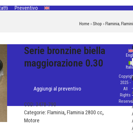
atti
Preventivo
Home
»
Shop
»
Flaminia
,
Flamin
Serie bronzine biella
Engl
maggiorazione 0.30
Ital
Copyrigh
2025 -
Aggiungi al preventivo
All
Rights
Reserve
COD:
3478-790
Categorie:
Flaminia
,
Flaminia 2800 cc
,
Motore