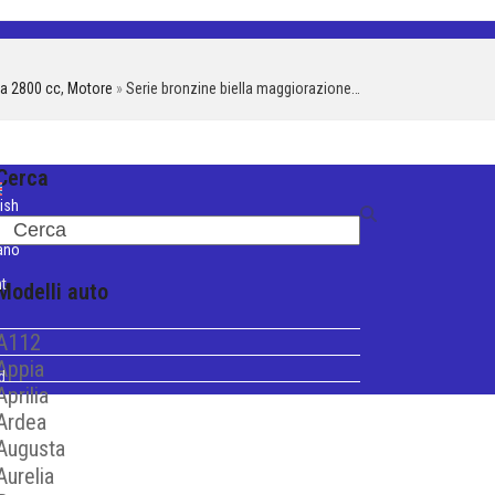
ia 2800 cc
,
Motore
»
Serie bronzine biella maggiorazione…
Cerca
ish
Search
iano
t
Modelli auto
A112
Appia
d
Aprilia
Ardea
Augusta
Aurelia