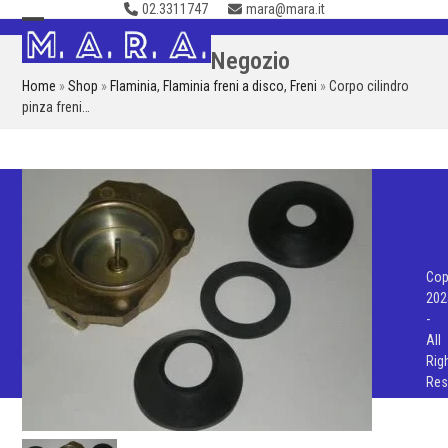
02.3311747
mara@mara.it
Skip
to
Open
Close
Negozio
content
mobile
mobile
Home
»
Shop
»
Flaminia
,
Flaminia freni a disco
,
Freni
»
Corpo cilindro
menu
menu
pinza freni…
Cop
202
-
All
Rig
Res