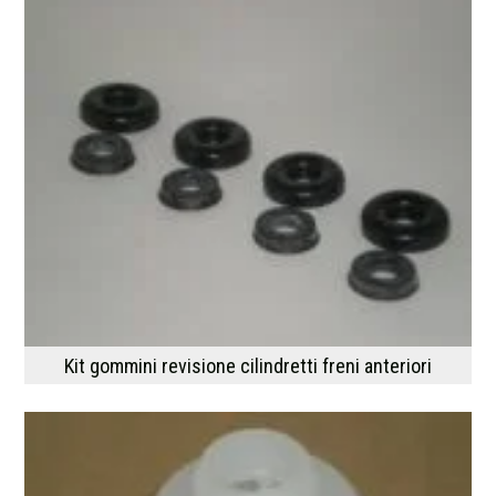
Kit gommini revisione cilindretti freni anteriori