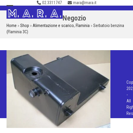
02.3311747
mara@mara.it
Skip
to
Open
Close
Negozio
content
mobile
mobile
Home
»
Shop
»
Alimentazione e scarico
,
Flaminia
»
Serbatoio benzina
menu
menu
(Flaminia 3C)
Cop
202
-
All
Rig
Res