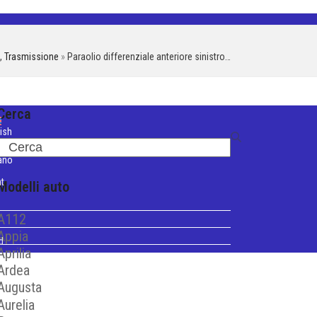
,
Trasmissione
»
Paraolio differenziale anteriore sinistro…
Cerca
ish
Search
iano
t
Modelli auto
A112
Appia
d
Aprilia
Ardea
Augusta
Aurelia