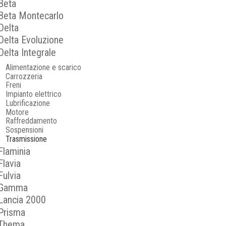
Beta
Beta Montecarlo
Delta
Delta Evoluzione
Delta Integrale
Alimentazione e scarico
Carrozzeria
Freni
Impianto elettrico
Lubrificazione
Motore
Raffreddamento
Sospensioni
Trasmissione
Flaminia
Flavia
Fulvia
Gamma
Lancia 2000
Prisma
Thema