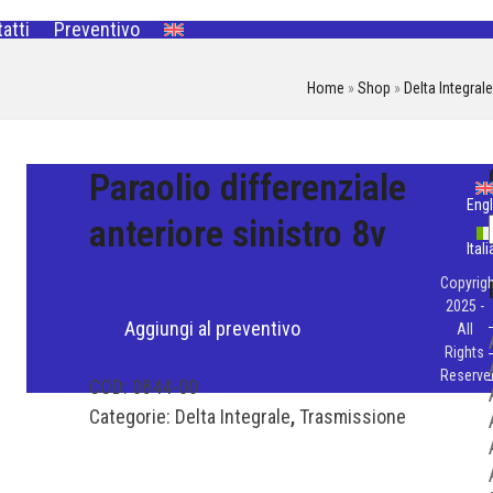
atti
Preventivo
Home
»
Shop
»
Delta Integrale
Paraolio differenziale
Engl
anteriore sinistro 8v
Ital
Copyrigh
2025 -
Aggiungi al preventivo
All
Rights
Reserve
COD:
0844-00
Categorie:
Delta Integrale
,
Trasmissione