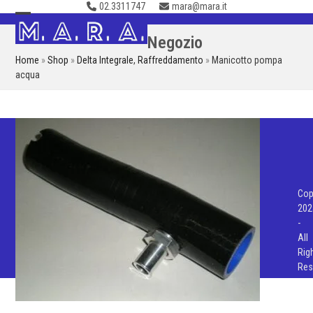
02.3311747
mara@mara.it
Skip
to
Open
Close
Negozio
content
mobile
mobile
Home
»
Shop
»
Delta Integrale
,
Raffreddamento
»
Manicotto pompa
menu
menu
acqua
Cop
202
-
All
Rig
Res