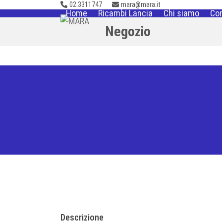
02.3311747
mara@mara.it
Skip
Home
Ricambi Lancia
Chi siamo
Con
to
Negozio
content
Descrizione