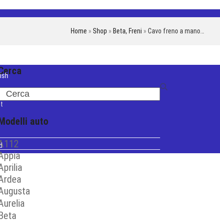
Home
»
Shop
»
Beta
,
Freni
»
Cavo freno a mano…
Cerca
ish
iano
Search
t
Modelli auto
A112
d
Appia
Aprilia
Ardea
Augusta
Aurelia
Beta