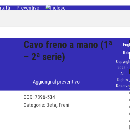
tatti
Preventivo
Cavo freno a mano (1ª
Engl
Ital
– 2ª serie)
Copyrigh
2025 -
All
Rights
Aggiungi al preventivo
Reserve
COD:
7396-534
Categorie:
Beta
,
Freni