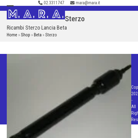
02.3311747
mara@mara.it
Skip
to
Open
Close
Sterzo
content
mobile
mobile
Ricambi Sterzo Lancia Beta
menu
menu
Home
»
Shop
»
Beta
»
Sterzo
Cop
202
-
All
Rig
Res