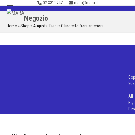
02.3311747
mara@mara.it
Skip
to
Open
Close
Negozio
content
mobile
mobile
Home
»
Shop
»
Augusta
,
Freni
»
Cilindretto freni anteriore
menu
menu
Cop
202
-
All
Rig
Res