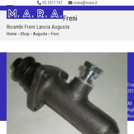
02.3311747
mara@mara.it
Skip
to
Open
Close
Freni
content
mobile
mobile
Ricambi Freni Lancia Augusta
menu
menu
Home
»
Shop
»
Augusta
»
Freni
Cop
202
-
All
Rig
Res