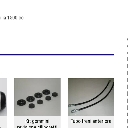
ilia 1500 cc
i
Kit gommini
Tubo freni anteriore
o
revisione cilindretti