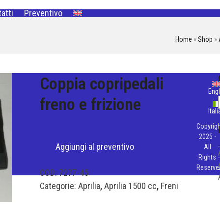
atti
Preventivo
Home
»
Shop
»
Coppia copripedali
Engl
freno e frizione
Ital
Copyrigh
2025 -
Aggiungi al preventivo
All
Rights
Reserve
COD:
7277-45
Categorie:
Aprilia
,
Aprilia 1500 cc
,
Freni