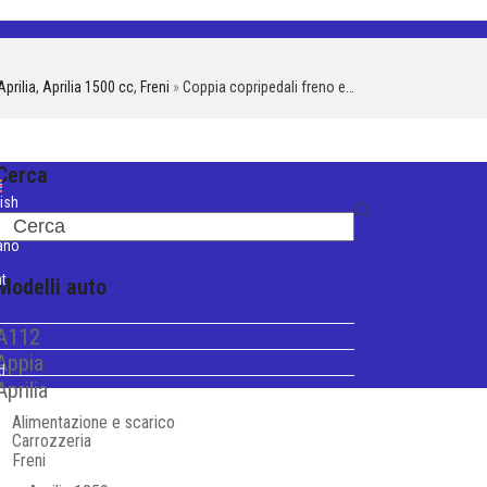
Aprilia
,
Aprilia 1500 cc
,
Freni
»
Coppia copripedali freno e…
Cerca
ish
Search
iano
t
Modelli auto
A112
Appia
d
Aprilia
Alimentazione e scarico
Carrozzeria
Freni