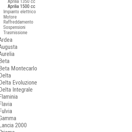
Aprilia 1350 cc
Aprilia 1500 cc
Impianto elettrico
Motore
Raffreddamento
Sospensioni
Trasmissione
Ardea
Augusta
Aurelia
Beta
Beta Montecarlo
Delta
Delta Evoluzione
Delta Integrale
Flaminia
Flavia
Fulvia
Gamma
Lancia 2000