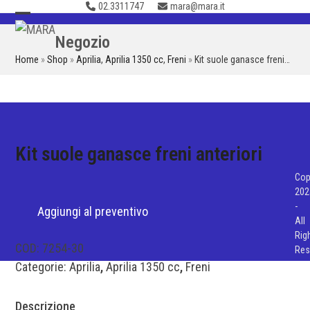
02.3311747
mara@mara.it
Skip
to
Open
Close
Negozio
content
mobile
mobile
Home
»
Shop
»
Aprilia
,
Aprilia 1350 cc
,
Freni
»
Kit suole ganasce freni…
menu
menu
Kit suole ganasce freni anteriori
Cop
202
-
Aggiungi al preventivo
All
Rig
COD:
7254-30
Res
Categorie:
Aprilia
,
Aprilia 1350 cc
,
Freni
Descrizione