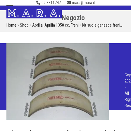
02.3311747
mara@mara.it
Skip
to
Open
Close
Negozio
content
mobile
mobile
Home
»
Shop
»
Aprilia
,
Aprilia 1350 cc
,
Freni
»
Kit suole ganasce freni…
menu
menu
Cop
202
-
All
Rig
Res