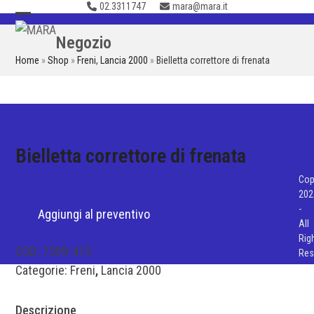
02.3311747
mara@mara.it
Skip
to
Open
Close
Negozio
content
mobile
mobile
Home
»
Shop
»
Freni
,
Lancia 2000
»
Bielletta correttore di frenata
menu
menu
Bielletta correttore di frenata
Cop
202
-
Aggiungi al preventivo
All
Rig
COD:
7509-415
Res
Categorie:
Freni
,
Lancia 2000
Descrizione