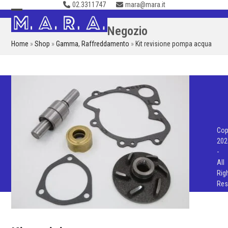
02.3311747
mara@mara.it
Skip
to
Open
Close
Negozio
content
mobile
mobile
Home
»
Shop
»
Gamma
,
Raffreddamento
»
Kit revisione pompa acqua
menu
menu
Cop
202
-
All
Rig
Res