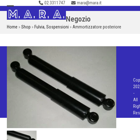
02.3311747
mara@mara.it
Skip
to
Open
Close
Negozio
content
mobile
mobile
Home
»
Shop
»
Fulvia
,
Sospensioni
»
Ammortizzatore posteriore
menu
menu
Cop
202
-
All
Rig
Res