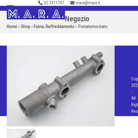
02.3311747
mara@mara.it
Skip
to
Open
Close
Negozio
content
mobile
mobile
Home
»
Shop
»
Fulvia
,
Raffreddamento
»
Portatermostato
menu
menu
Cop
202
-
All
Rig
Res