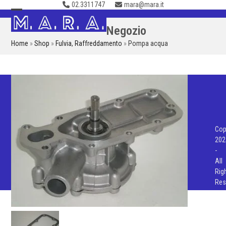
02.3311747
mara@mara.it
Skip
to
Open
Close
Negozio
content
mobile
mobile
Home
»
Shop
»
Fulvia
,
Raffreddamento
»
Pompa acqua
menu
menu
Cop
202
-
All
Rig
Res