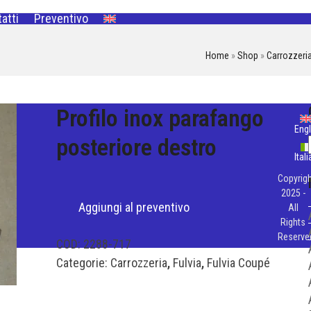
atti
Preventivo
Home
»
Shop
»
Carrozzeri
Profilo inox parafango
Engl
posteriore destro
Ital
Copyrigh
2025 -
Aggiungi al preventivo
All
Rights
Reserve
COD:
2288-717
Categorie:
Carrozzeria
,
Fulvia
,
Fulvia Coupé