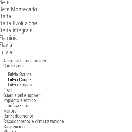
Beta
Beta Montecarlo
Delta
Delta Evoluzione
Delta Integrale
Flaminia
Flavia
Fulvia
Alimentazione e scarico
Carrozzeria
Fulvia Berlina
Fulvia Coupé
Fulvia Zagato
Freni
Guarnizioni e tappeti
Impianto elettrico
Lubrificazione
Motore
Raffreddamento
Riscaldamento e climatizzazione
Sospensioni
Sterzo