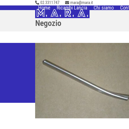
02.3311747
mara@mara.it
Skip
Home
Ricambi Lancia
Chi siamo
Cont
to
content
Negozio