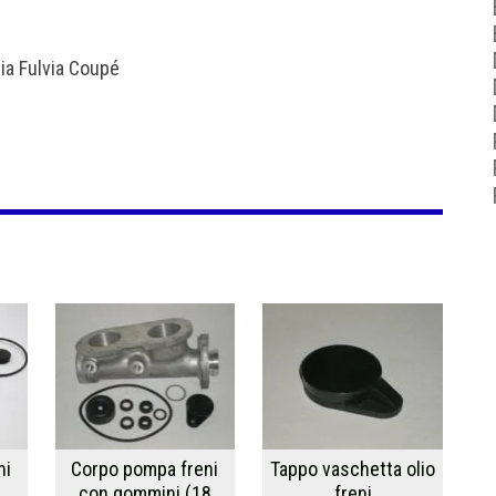
ia Fulvia Coupé
ni
Corpo pompa freni
Tappo vaschetta olio
con gommini (18
freni