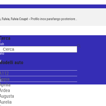
a
,
Fulvia
,
Fulvia Coupé
»
Profilo inox parafango posteriore…
Cerca
ish
Search
iano
t
Modelli auto
A112
Appia
d
Aprilia
Ardea
Augusta
Aurelia