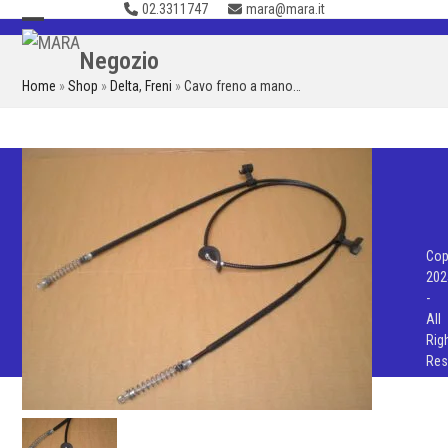
02.3311747
mara@mara.it
Skip
to
Open
Close
Negozio
content
mobile
mobile
Home
»
Shop
»
Delta
,
Freni
»
Cavo freno a mano…
menu
menu
Cop
202
-
All
Rig
Res