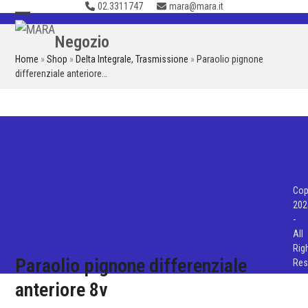
02.3311747
mara@mara.it
Skip
to
Open
Close
Negozio
content
mobile
mobile
Home
»
Shop
»
Delta Integrale
,
Trasmissione
»
Paraolio pignone
menu
menu
differenziale anteriore…
Cop
202
-
All
Rig
Paraolio pignone differenziale
Res
anteriore 8v