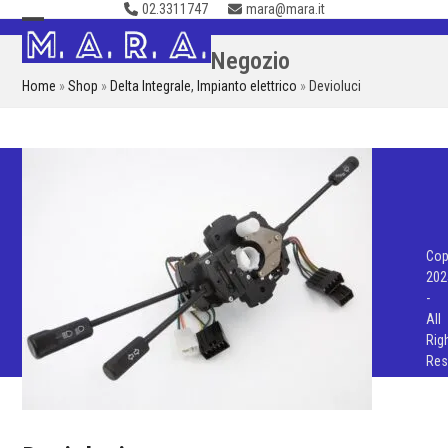
02.3311747
mara@mara.it
Skip
to
Open
Close
Negozio
content
mobile
mobile
Home
»
Shop
»
Delta Integrale
,
Impianto elettrico
»
Devioluci
menu
menu
Cop
202
-
All
Rig
Res