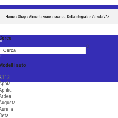
Home
»
Shop
»
Alimentazione e scarico
,
Delta Integrale
»
Valvola VAE
Cerca
ish
iano
Search
t
Modelli auto
A112
d
Appia
Aprilia
Ardea
Augusta
Aurelia
Beta