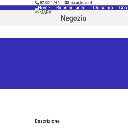
02.3311747
mara@mara.it
Skip
Home
Ricambi Lancia
Chi siamo
Cont
to
Negozio
content
Descrizione