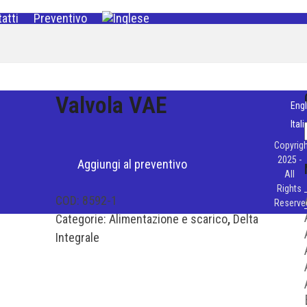
atti
Preventivo
Valvola VAE
Engl
Ital
Copyrigh
2025 -
Aggiungi al preventivo
All
Rights
COD:
8592-1
Reserve
Categorie:
Alimentazione e scarico
,
Delta
Integrale