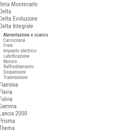
Beta Montecarlo
Delta
Delta Evoluzione
Delta Integrale
Alimentazione e scarico
Carrozzeria
Freni
Impianto elettrico
Lubrificazione
Motore
Raffreddamento
Sospensioni
Trasmissione
Flaminia
Flavia
Fulvia
Gamma
Lancia 2000
Prisma
Thema