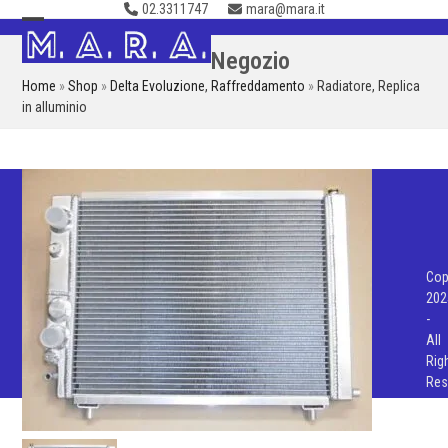
02.3311747
mara@mara.it
Skip
to
Open
Close
Negozio
content
mobile
mobile
Home
»
Shop
»
Delta Evoluzione
,
Raffreddamento
»
Radiatore, Replica
menu
menu
in alluminio
Cop
202
-
All
Rig
Res